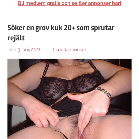
Bli medlem gratis och se fler annonser här!
Söker en grov kuk 20+ som sprutar
rejält
Den
3 juni, 2026
Av
I
knullannonser
Caroline