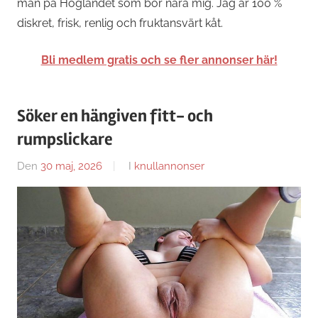
män på Höglandet som bor nära mig. Jag är 100 %
diskret, frisk, renlig och fruktansvärt kåt.
Bli medlem gratis och se fler annonser här!
Söker en hängiven fitt- och
rumpslickare
Den
30 maj, 2026
Av
I
knullannonser
Caroline