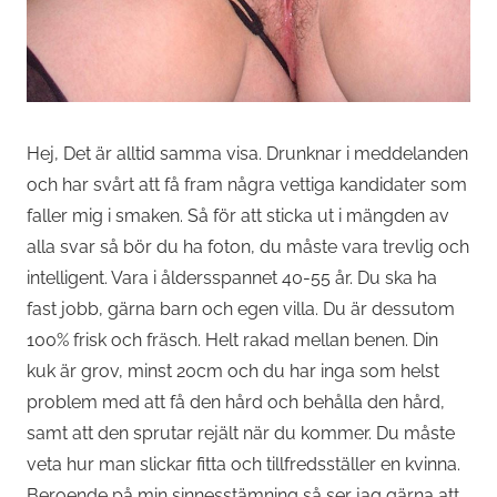
Hej, Det är alltid samma visa. Drunknar i meddelanden
och har svårt att få fram några vettiga kandidater som
faller mig i smaken. Så för att sticka ut i mängden av
alla svar så bör du ha foton, du måste vara trevlig och
intelligent. Vara i åldersspannet 40-55 år. Du ska ha
fast jobb, gärna barn och egen villa. Du är dessutom
100% frisk och fräsch. Helt rakad mellan benen. Din
kuk är grov, minst 20cm och du har inga som helst
problem med att få den hård och behålla den hård,
samt att den sprutar rejält när du kommer. Du måste
veta hur man slickar fitta och tillfredsställer en kvinna.
Beroende på min sinnesstämning så ser jag gärna att