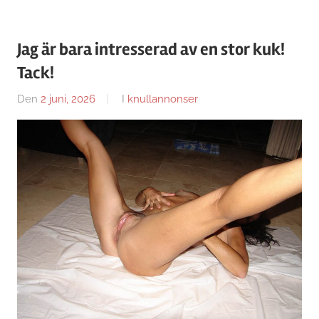
Jag är bara intresserad av en stor kuk!
Tack!
Den
2 juni, 2026
Av
I
knullannonser
Caroline