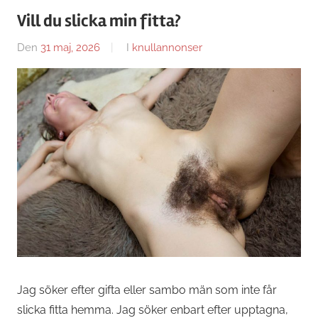
Vill du slicka min fitta?
Den
31 maj, 2026
Av
I
knullannonser
Caroline
Jag söker efter gifta eller sambo män som inte får
slicka fitta hemma. Jag söker enbart efter upptagna,