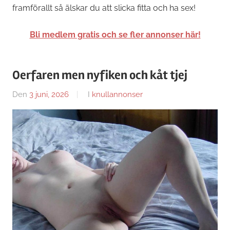
framförallt så älskar du att slicka fitta och ha sex!
Bli medlem gratis och se fler annonser här!
Oerfaren men nyfiken och kåt tjej
Den
3 juni, 2026
Av
I
knullannonser
Caroline