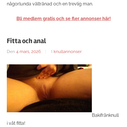
någorlunda vältränad och en trevlig man.
Bli medlem gratis och se fler annonser här!
Fitta och anal
Den
4 mars, 2026
Av
I
knullannonser
Caroline
Bakifrånknull
i våt fitta!