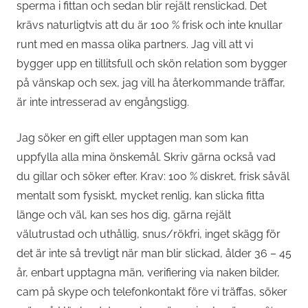
sperma i fittan och sedan blir rejält renslickad. Det
krävs naturligtvis att du är 100 % frisk och inte knullar
runt med en massa olika partners. Jag vill att vi
bygger upp en tillitsfull och skön relation som bygger
på vänskap och sex, jag vill ha återkommande träffar,
är inte intresserad av engångsligg.
Jag söker en gift eller upptagen man som kan
uppfylla alla mina önskemål. Skriv gärna också vad
du gillar och söker efter. Krav: 100 % diskret, frisk såväl
mentalt som fysiskt, mycket renlig, kan slicka fitta
länge och väl, kan ses hos dig, gärna rejält
välutrustad och uthållig, snus/rökfri, inget skägg för
det är inte så trevligt när man blir slickad, ålder 36 – 45
år, enbart upptagna män, verifiering via naken bilder,
cam på skype och telefonkontakt före vi träffas, söker