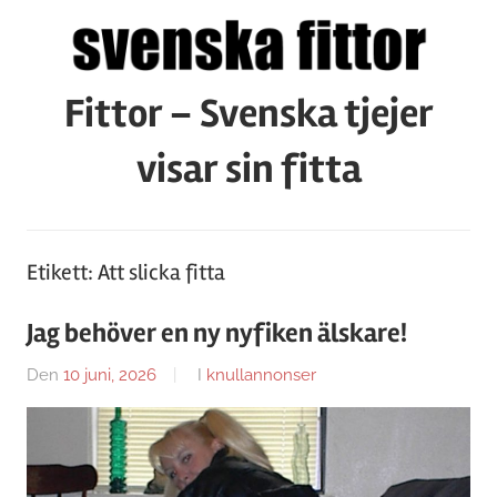
Hoppa
till
innehåll
Fittor – Svenska tjejer
visar sin fitta
Etikett:
Att slicka fitta
Jag behöver en ny nyfiken älskare!
Den
10 juni, 2026
Av
I
knullannonser
Caroline