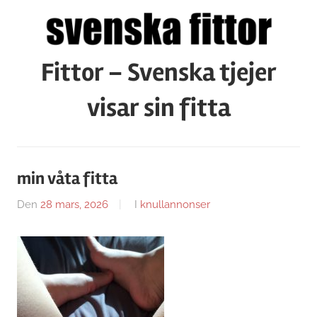
Hoppa
till
innehåll
Fittor – Svenska tjejer
visar sin fitta
min våta fitta
Den
28 mars, 2026
Av
I
knullannonser
Caroline