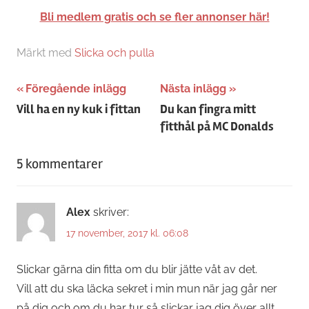
Bli medlem gratis och se fler annonser här!
Märkt med
Slicka och pulla
Inläggsnavigering
Föregående inlägg
Nästa inlägg
Vill ha en ny kuk i fittan
Du kan fingra mitt
fitthål på MC Donalds
5 kommentarer
Alex
skriver:
17 november, 2017 kl. 06:08
Slickar gärna din fitta om du blir jätte våt av det.
Vill att du ska läcka sekret i min mun när jag går ner
på dig och om du har tur så slickar jag dig över allt