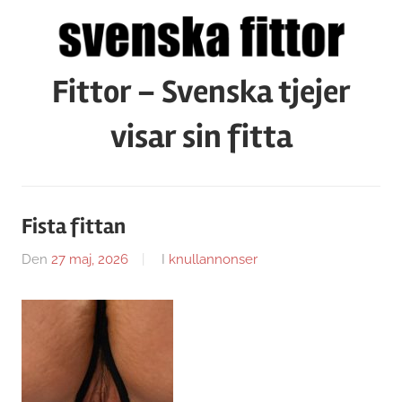
Hoppa
till
innehåll
Fittor – Svenska tjejer
visar sin fitta
Fista fittan
Den
27 maj, 2026
Av
I
knullannonser
Caroline