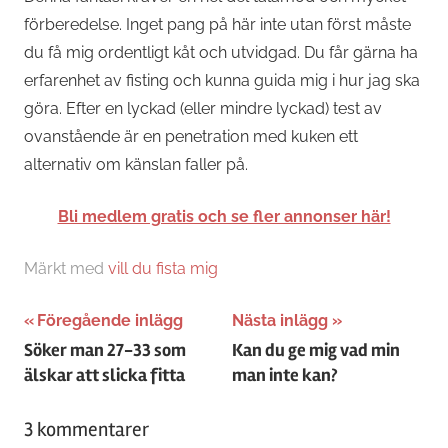
förberedelse. Inget pang på här inte utan först måste
du få mig ordentligt kåt och utvidgad. Du får gärna ha
erfarenhet av fisting och kunna guida mig i hur jag ska
göra. Efter en lyckad (eller mindre lyckad) test av
ovanstående är en penetration med kuken ett
alternativ om känslan faller på.
Bli medlem gratis och se fler annonser här!
Märkt med
vill du fista mig
Inläggsnavigering
Föregående inlägg
Nästa inlägg
Söker man 27-33 som
Kan du ge mig vad min
älskar att slicka fitta
man inte kan?
3 kommentarer