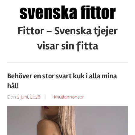
Hoppa
till
innehåll
Fittor – Svenska tjejer
visar sin fitta
Behöver en stor svart kuk i alla mina
hål!
Den
2 juni, 2026
Av
I
knullannonser
Caroline