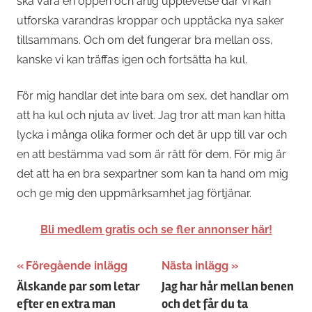
ska vara en öppen och ärlig upplevelse där vi kan
utforska varandras kroppar och upptäcka nya saker
tillsammans. Och om det fungerar bra mellan oss,
kanske vi kan träffas igen och fortsätta ha kul.
För mig handlar det inte bara om sex, det handlar om
att ha kul och njuta av livet. Jag tror att man kan hitta
lycka i många olika former och det är upp till var och
en att bestämma vad som är rätt för dem. För mig är
det att ha en bra sexpartner som kan ta hand om mig
och ge mig den uppmärksamhet jag förtjänar.
Bli medlem gratis och se fler annonser här!
Inläggsnavigering
Föregående inlägg
Nästa inlägg
Älskande par som letar
Jag har hår mellan benen
efter en extra man
och det får du ta