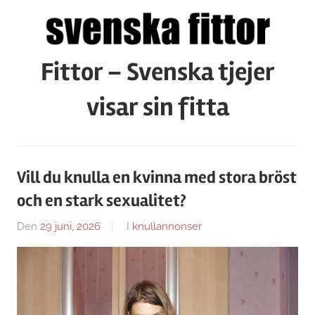
Hoppa
till
innehåll
Fittor – Svenska tjejer
visar sin fitta
Vill du knulla en kvinna med stora bröst
och en stark sexualitet?
Den
29 juni, 2026
Av
I
knullannonser
Caroline