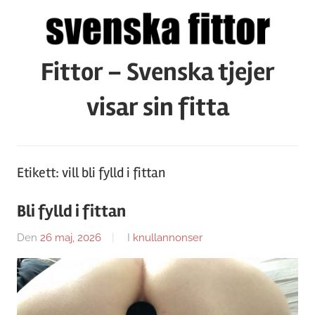
Hoppa
till
innehåll
Fittor – Svenska tjejer
visar sin fitta
Etikett:
vill bli fylld i fittan
Bli fylld i fittan
Den
26 maj, 2026
Av
I
knullannonser
Caroline