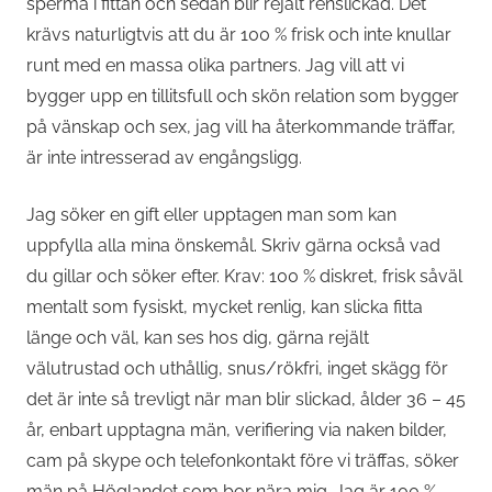
sperma i fittan och sedan blir rejält renslickad. Det
krävs naturligtvis att du är 100 % frisk och inte knullar
runt med en massa olika partners. Jag vill att vi
bygger upp en tillitsfull och skön relation som bygger
på vänskap och sex, jag vill ha återkommande träffar,
är inte intresserad av engångsligg.
Jag söker en gift eller upptagen man som kan
uppfylla alla mina önskemål. Skriv gärna också vad
du gillar och söker efter. Krav: 100 % diskret, frisk såväl
mentalt som fysiskt, mycket renlig, kan slicka fitta
länge och väl, kan ses hos dig, gärna rejält
välutrustad och uthållig, snus/rökfri, inget skägg för
det är inte så trevligt när man blir slickad, ålder 36 – 45
år, enbart upptagna män, verifiering via naken bilder,
cam på skype och telefonkontakt före vi träffas, söker
män på Höglandet som bor nära mig. Jag är 100 %