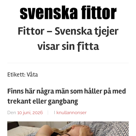
Hoppa
till
innehåll
Fittor – Svenska tjejer
visar sin fitta
Etikett:
Våta
Finns här några män som håller på med
trekant eller gangbang
Den
10 juni, 2026
Av
I
knullannonser
Caroline