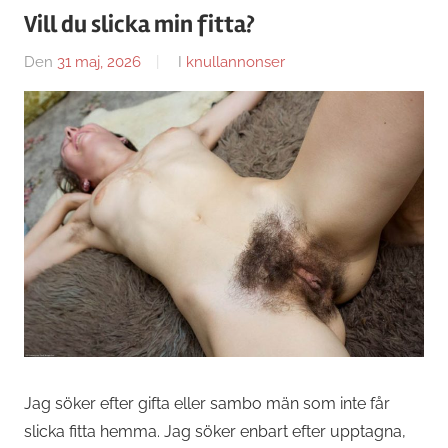
Vill du slicka min fitta?
Den
31 maj, 2026
Av
I
knullannonser
Caroline
Jag söker efter gifta eller sambo män som inte får
slicka fitta hemma. Jag söker enbart efter upptagna,