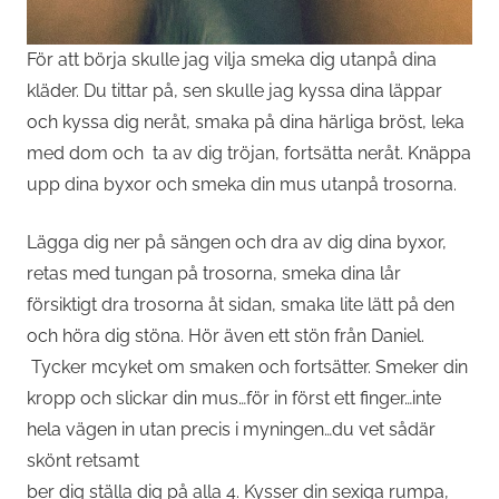
För att börja skulle jag vilja smeka dig utanpå dina
kläder. Du tittar på, sen skulle jag kyssa dina läppar
och kyssa dig neråt, smaka på dina härliga bröst, leka
med dom och ta av dig tröjan, fortsätta neråt. Knäppa
upp dina byxor och smeka din mus utanpå trosorna.
Lägga dig ner på sängen och dra av dig dina byxor,
retas med tungan på trosorna, smeka dina lår
försiktigt dra trosorna åt sidan, smaka lite lätt på den
och höra dig stöna. Hör även ett stön från Daniel.
Tycker mcyket om smaken och fortsätter. Smeker din
kropp och slickar din mus…för in först ett finger…inte
hela vägen in utan precis i myningen…du vet sådär
skönt retsamt
ber dig ställa dig på alla 4. Kysser din sexiga rumpa,