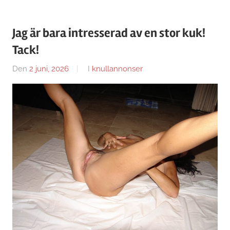
Jag är bara intresserad av en stor kuk!
Tack!
Den
2 juni, 2026
Av
I
knullannonser
Caroline