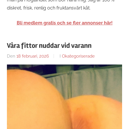
diskret, frisk, renlig och fruktansvärt kåt.
Bli medlem gratis och se fler annonser här!
Våra fittor nuddar vid varann
Den
18 februari, 2026
Av
I
Okategoriserade
Caroline