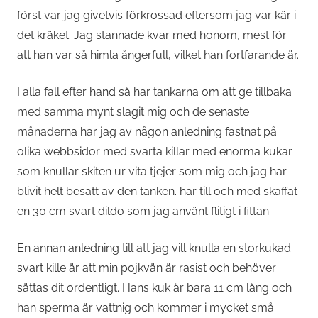
först var jag givetvis förkrossad eftersom jag var kär i
det kräket. Jag stannade kvar med honom, mest för
att han var så himla ångerfull, vilket han fortfarande är.
I alla fall efter hand så har tankarna om att ge tillbaka
med samma mynt slagit mig och de senaste
månaderna har jag av någon anledning fastnat på
olika webbsidor med svarta killar med enorma kukar
som knullar skiten ur vita tjejer som mig och jag har
blivit helt besatt av den tanken. har till och med skaffat
en 30 cm svart dildo som jag använt flitigt i fittan.
En annan anledning till att jag vill knulla en storkukad
svart kille är att min pojkvän är rasist och behöver
sättas dit ordentligt. Hans kuk är bara 11 cm lång och
han sperma är vattnig och kommer i mycket små