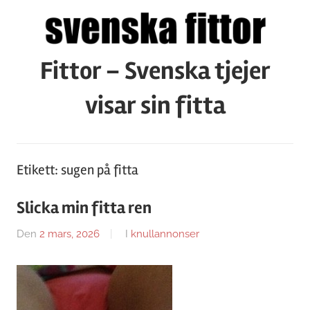
Hoppa
till
innehåll
Fittor – Svenska tjejer
visar sin fitta
Etikett:
sugen på fitta
Slicka min fitta ren
Den
2 mars, 2026
Av
I
knullannonser
Caroline