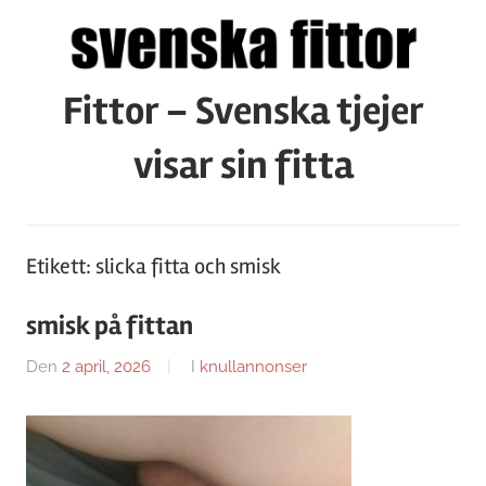
Hoppa
till
innehåll
Fittor – Svenska tjejer
visar sin fitta
Etikett:
slicka fitta och smisk
smisk på fittan
Den
2 april, 2026
Av
I
knullannonser
Caroline