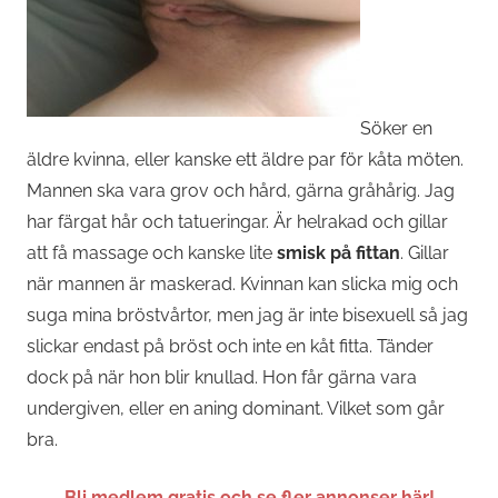
Söker en
äldre kvinna, eller kanske ett äldre par för kåta möten.
Mannen ska vara grov och hård, gärna gråhårig. Jag
har färgat hår och tatueringar. Är helrakad och gillar
att få massage och kanske lite
smisk på fittan
. Gillar
när mannen är maskerad. Kvinnan kan slicka mig och
suga mina bröstvårtor, men jag är inte bisexuell så jag
slickar endast på bröst och inte en kåt fitta. Tänder
dock på när hon blir knullad. Hon får gärna vara
undergiven, eller en aning dominant. Vilket som går
bra.
Bli medlem gratis och se fler annonser här!