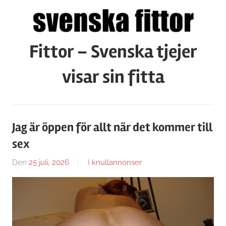
Hoppa
till
innehåll
Fittor – Svenska tjejer
visar sin fitta
Jag är öppen för allt när det kommer till
sex
Den
25 juli, 2026
Av
I
knullannonser
Caroline