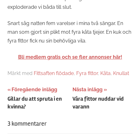
exploderade vi båda till slut.
Snart såg natten fem varelser i mina två sängar. En
man som gjort sin plikt mot fyra kåta tjejer. En kuk och
fyra fittor fick nu sin behövliga vila.
Bli medlem gratis och se fler annonser här!
Märkt med
Fittsaften flödade
,
Fyra fittor
,
Kåta
,
Knullat
Inläggsnavigering
Föregående inlägg
Nästa inlägg
Gillar du att spruta i en
Våra fittor nuddar vid
kvinna?
varann
3 kommentarer