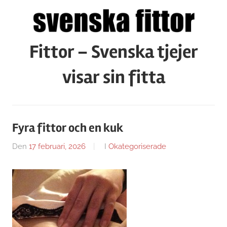
Hoppa
till
innehåll
Fittor – Svenska tjejer
visar sin fitta
Fyra fittor och en kuk
Den
17 februari, 2026
Av
I
Okategoriserade
Caroline