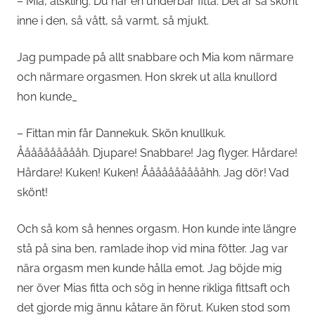
– Mia, älskling. Du har en underbar fitta. Det är så skönt
inne i den, så vått, så varmt, så mjukt.
Jag pumpade på allt snabbare och Mia kom närmare
och närmare orgasmen. Hon skrek ut alla knullord
hon kunde_
– Fittan min får Dannekuk. Skön knullkuk.
Ååååååååååh. Djupare! Snabbare! Jag flyger. Hårdare!
Hårdare! Kuken! Kuken! Ååååååååååhh. Jag dör! Vad
skönt!
Och så kom så hennes orgasm. Hon kunde inte längre
stå på sina ben, ramlade ihop vid mina fötter. Jag var
nära orgasm men kunde hålla emot. Jag böjde mig
ner över Mias fitta och sög in henne rikliga fittsaft och
det gjorde mig ännu kåtare än förut. Kuken stod som