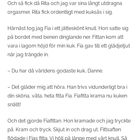
Och så fick då Rita och jag var sina långt utdragna
orgasmer. Rita fick ordentligt med kuksås i sig.
Härnäst tog jag Fia i ett jätteskönt knull. Hon satte sig
på bordet med benen dinglande ner. Fittan kom att
vara i lagom höjd för min kuk. Fia gav till ett glädjetjut
när jag trängde in.
– Du har då världens godaste kuk, Danne.
– Det gläder mig att höra. Han trivs vidunderligt bra i
din sköna, våta, heta fitta Fia. Fiafitta krama nu kuken
snällt!
Och det gjorde Fiafittan. Hon kramade och jag tryckte
på. Kram och tryck. Skjut in och drag ut. Fittsaften
flödade i Fias fitta. Vi höll på länge med vårt knull. Så