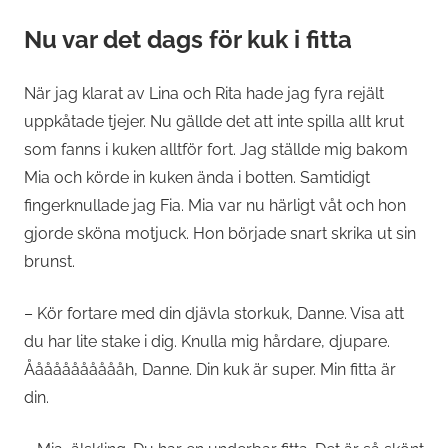
Nu var det dags för kuk i fitta
När jag klarat av Lina och Rita hade jag fyra rejält
uppkåtade tjejer. Nu gällde det att inte spilla allt krut
som fanns i kuken alltför fort. Jag ställde mig bakom
Mia och körde in kuken ända i botten. Samtidigt
fingerknullade jag Fia. Mia var nu härligt våt och hon
gjorde sköna motjuck. Hon började snart skrika ut sin
brunst.
– Kör fortare med din djävla storkuk, Danne. Visa att
du har lite stake i dig. Knulla mig hårdare, djupare.
Åååååååååååh, Danne. Din kuk är super. Min fitta är
din.